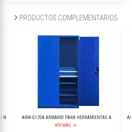
PRODUCTOS COMPLEMENTARIOS
S N
·ARM-G170A ARMARIO PARA HERRAMIENTAS A
·A
VER MÁS
add