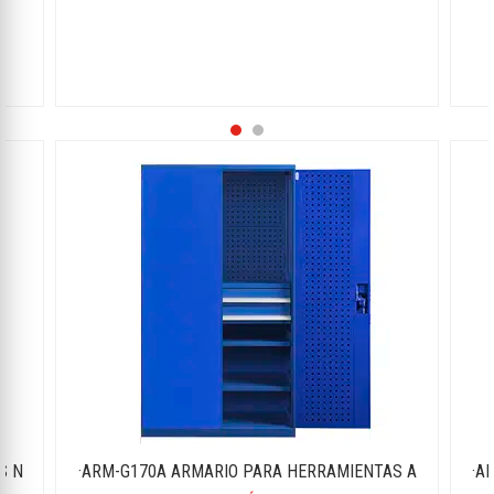
S N
·ARM-G170A ARMARIO PARA HERRAMIENTAS A
·A