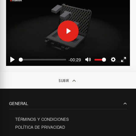
Play
-00:29
Play
Mute
Settings
Enter
fulls
keyboard_arrow_up
SUBIR
GENERAL
TÉRMINOS Y CONDICIONES
POLÍTICA DE PRIVACIDAD