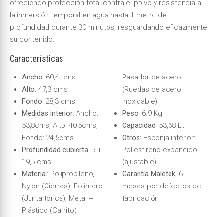
ofreciendo protección total contra el polvo y resistencia a
la inmersión temporal en agua hasta 1 metro de
profundidad durante 30 minutos, resguardando eficazmente
su contenido.
Características
Ancho
: 60,4 cms
Pasador de acero
Alto
: 47,3 cms
(Ruedas de acero
Fondo
: 28,3 cms
inoxidable)
Medidas interior
: Ancho:
Peso
: 6.9 Kg
53,8cms, Alto: 40,5cms,
Capacidad
: 53,38 Lt
Fondo: 24,5cms
Otros
: Esponja interior:
Profundidad cubierta
: 5 +
Poliestireno expandido
19,5 cms
(ajustable)
Material
: Polipropileno,
Garantía Maletek
: 6
Nylon (Cierres), Polimero
meses por defectos de
(Junta tórica), Metal +
fabricación
Plástico (Carrito)