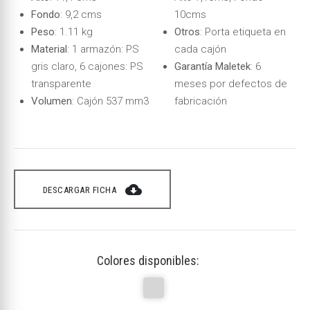
Fondo
: 9,2 cms
10cms
Peso
: 1.11 kg
Otros
: Porta etiqueta en
Material
: 1 armazón: PS
cada cajón
gris claro, 6 cajones: PS
Garantía Maletek
: 6
transparente
meses por defectos de
Volumen
: Cajón 537 mm3
fabricación
cloud_download
DESCARGAR FICHA
Colores disponibles: