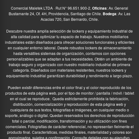
Comercial Maletek LTDA · Rut N° 96.651.900-2,
Oficinas
: Av. General
Bustamante 24, Of. 4H, Providencia, Santiago de Chile.
Bodega
: Av. Las
Acacias 720, San Bernardo, Chile.
Descubre nuestra amplia selección de lockers y equipamiento industrial de
alta calidad para optimizar tu espacio de trabajo. Nuestros mobiliarios
industriales están diseñados para ofrecer soluciones funcionales y eficientes
en cualquier entorno laboral. Desde robustos lockers de almacenamiento
hasta versátiles sistemas de organización, contamos con opciones
personalizables que se adaptan a tus necesidades. Obtén un ambiente de
trabajo seguro y organizado con nuestro mobiliario industrial de primera
categoría. Diseñados con materiales resistentes, nuestros lockers y
equipamiento industrial garantizan durabilidad y rendimiento a largo plazo.
Pueden existir diferencias entre el color final y el color reproducido de los
productos de esta página web, por el tipo de monitor / pantalla / móvil / tablet
en el cual se reproduce.
Queda estrictamente prohibida la fabricación,
distribución, comercialización y reproducción de esta página web y
cualquiera de sus textos, fotografías e imágenes, en cualquier medio o
soporte, análogo o digital. Quedan reservados los derechos de reproducción
total o parcial, modificación, transformación y su utilización con fines
comerciales. Fotografías de carácter referencial, no representan fielmente el
producto final. Características, medidas finales, materialidad y colores son
aproximados, sujetos a confirmación. Consulte detalles con su ejecutivo.