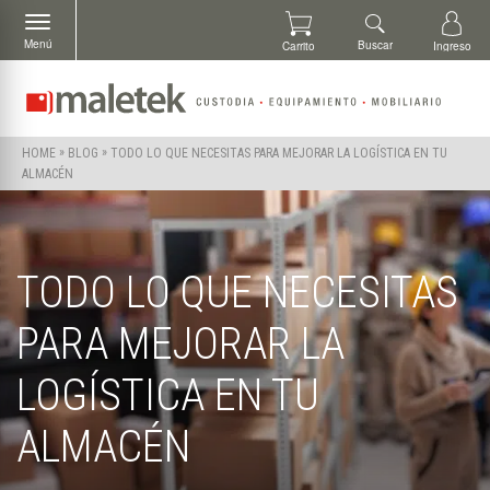
Menú
Buscar
Carrito
Ingreso
»
»
TODO LO QUE NECESITAS PARA MEJORAR LA LOGÍSTICA EN TU
HOME
BLOG
ALMACÉN
TODO LO QUE NECESITAS
PARA MEJORAR LA
LOGÍSTICA EN TU
ALMACÉN