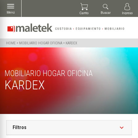
Menú
Buscar
Carrito
Ingreso
»
»
KARDEX
HOME
MOBILIARIO HOGAR OFICINA
MOBILIARIO HOGAR OFICINA
KARDEX
keyboard_arrow_down
Filtros