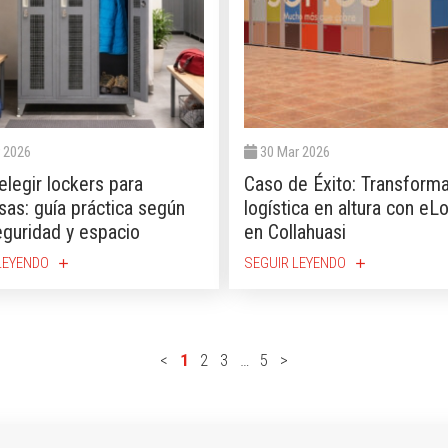
 2026
30 Mar 2026
legir lockers para
Caso de Éxito: Transform
as: guía práctica según
logística en altura con eL
eguridad y espacio
en Collahuasi
LEYENDO
SEGUIR LEYENDO
add
add
<
1
2
3
…
5
>