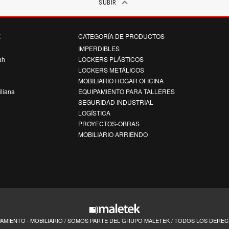
keyboard_arrow_up
SUBIR
K
CATEGORÍA DE PRODUCTOS
k
IMPERDIBLES
ah
LOCKERS PLÁSTICOS
LOCKERS METÁLICOS
MOBILIARIO HOGAR OFICINA
iliana
EQUIPAMIENTO PARA TALLERES
SEGURIDAD INDUSTRIAL
LOGÍSTICA
PROYECTOS-OBRAS
MOBILIARIO ARRIENDO
PAMIENTO · MOBILIARIO / SOMOS PARTE DEL GRUPO MALETEK / TODOS LOS DER