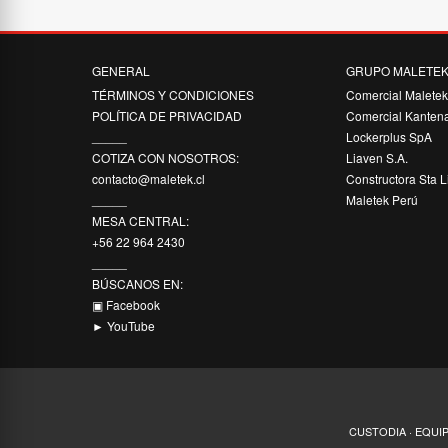
GENERAL
GRUPO MALETE
TÉRMINOS Y CONDICIONES
Comercial Malete
POLÍTICA DE PRIVACIDAD
Comercial Kanten
_____
Lockerplus SpA
COTIZA CON NOSOTROS:
Liaven S.A.
contacto@maletek.cl
Constructora Sta L
_____
Maletek Perú
MESA CENTRAL:
+56 22 964 2430
_____
BÚSCANOS EN:
▣ Facebook
► YouTube
CUSTODIA · EQUI