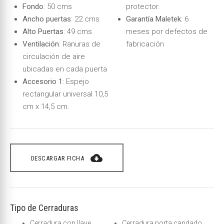
Fondo
: 50 cms
protector.
Ancho puertas
: 22 cms
Garantía Maletek
: 6
Alto Puertas
: 49 cms
meses por defectos de
Ventilación
: Ranuras de
fabricación
circulación de aire
ubicadas en cada puerta
Accesorio 1
: Espejo
rectangular universal 10,5
cm x 14,5 cm.
cloud_download
DESCARGAR FICHA
Tipo de Cerraduras
Cerradura con llave
Cerradura porta candado