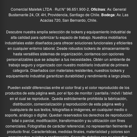
Comercial Maletek LTDA · Rut N° 96.651.900-2,
Oficinas
: Av. General
Bustamante 24, Of. 4H, Providencia, Santiago de Chile.
Bodega
: Av. Las
Acacias 720, San Bernardo, Chile.
Descubre nuestra amplia selección de lockers y equipamiento industrial de
alta calidad para optimizar tu espacio de trabajo. Nuestros mobiliarios
industriales están diseñados para ofrecer soluciones funcionales y eficientes
en cualquier entorno laboral. Desde robustos lockers de almacenamiento
hasta versátiles sistemas de organización, contamos con opciones
personalizables que se adaptan a tus necesidades. Obtén un ambiente de
trabajo seguro y organizado con nuestro mobiliario industrial de primera
categoría. Diseñados con materiales resistentes, nuestros lockers y
equipamiento industrial garantizan durabilidad y rendimiento a largo plazo.
Pueden existir diferencias entre el color final y el color reproducido de los
productos de esta página web, por el tipo de monitor / pantalla / móvil / tablet
en el cual se reproduce.
Queda estrictamente prohibida la fabricación,
distribución, comercialización y reproducción de esta página web y
cualquiera de sus textos, fotografías e imágenes, en cualquier medio o
soporte, análogo o digital. Quedan reservados los derechos de reproducción
total o parcial, modificación, transformación y su utilización con fines
comerciales. Fotografías de carácter referencial, no representan fielmente el
producto final. Características, medidas finales, materialidad y colores son
aproximados, sujetos a confirmación. Consulte detalles con su ejecutivo.