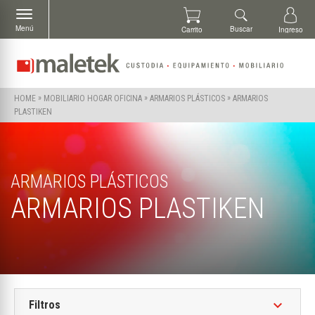
Menú
Buscar
Carrito
Ingreso
»
»
»
ARMARIOS
HOME
MOBILIARIO HOGAR OFICINA
ARMARIOS PLÁSTICOS
PLASTIKEN
ARMARIOS PLÁSTICOS
ARMARIOS PLASTIKEN
keyboard_arrow_down
Filtros