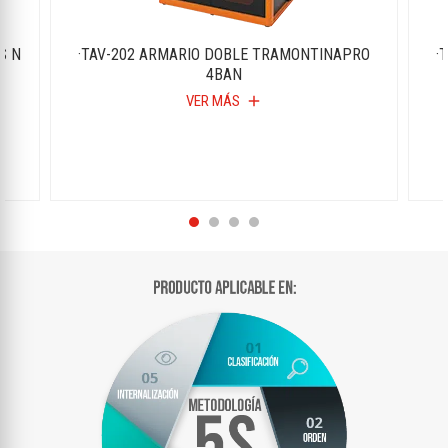
S N
·TAV-202 ARMARIO DOBLE TRAMONTINAPRO
·
4BAN
VER MÁS
add