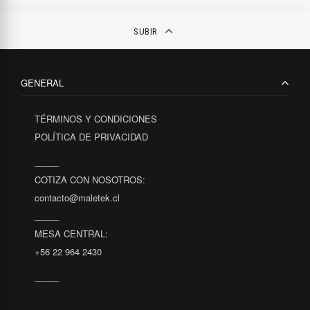
fulls
keyboard_arrow_up
SUBIR
GENERAL
TÉRMINOS Y CONDICIONES
POLÍTICA DE PRIVACIDAD
_____
COTIZA CON NOSOTROS:
contacto@maletek.cl
_____
MESA CENTRAL:
+56 22 964 2430
_____