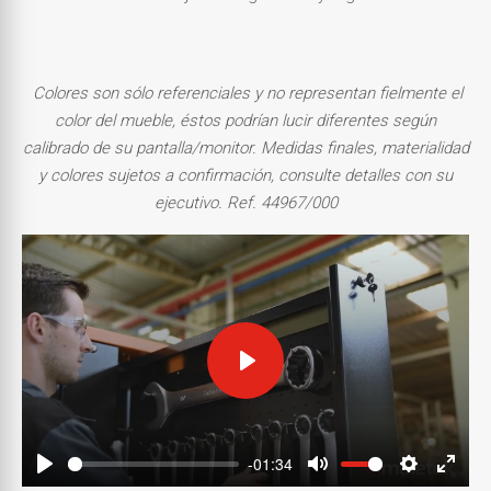
Colores son sólo referenciales y no representan fielmente el
color del mueble, éstos podrían lucir diferentes según
calibrado de su pantalla/monitor.
Medidas finales, materialidad
y colores sujetos a confirmación, consulte detalles con su
ejecutivo.
Ref. 44967/000
Play
-01:34
Play
Mute
Settings
Enter