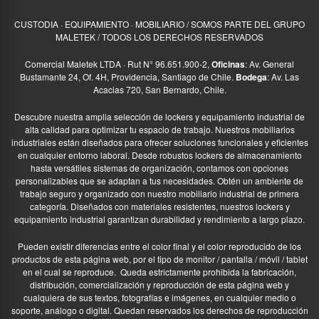
CUSTODIA · EQUIPAMIENTO · MOBILIARIO / SOMOS PARTE DEL GRUPO
MALETEK / TODOS LOS DERECHOS RESERVADOS
Comercial Maletek LTDA · Rut N° 96.651.900-2,
Oficinas
: Av. General
Bustamante 24, Of. 4H, Providencia, Santiago de Chile.
Bodega
: Av. Las
Acacias 720, San Bernardo, Chile.
Descubre nuestra amplia selección de lockers y equipamiento industrial de
alta calidad para optimizar tu espacio de trabajo. Nuestros mobiliarios
industriales están diseñados para ofrecer soluciones funcionales y eficientes
en cualquier entorno laboral. Desde robustos lockers de almacenamiento
hasta versátiles sistemas de organización, contamos con opciones
personalizables que se adaptan a tus necesidades. Obtén un ambiente de
trabajo seguro y organizado con nuestro mobiliario industrial de primera
categoría. Diseñados con materiales resistentes, nuestros lockers y
equipamiento industrial garantizan durabilidad y rendimiento a largo plazo.
Pueden existir diferencias entre el color final y el color reproducido de los
productos de esta página web, por el tipo de monitor / pantalla / móvil / tablet
en el cual se reproduce.
Queda estrictamente prohibida la fabricación,
distribución, comercialización y reproducción de esta página web y
cualquiera de sus textos, fotografías e imágenes, en cualquier medio o
soporte, análogo o digital. Quedan reservados los derechos de reproducción