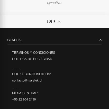
ejecutivo.
keyboard_arrow_up
SUBIR
GENERAL
TÉRMINOS Y CONDICIONES
POLÍTICA DE PRIVACIDAD
_____
COTIZA CON NOSOTROS:
contacto@maletek.cl
_____
MESA CENTRAL:
+56 22 964 2430
_____