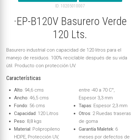
ID: 10205010007
·EP-B120V Basurero Verde
120 Lts.
Basurero industrial con capacidad de 120 litros para el
manejo de residuos. 100% reciclable después de su vida
útil. Producto con protección UV.
Características
Alto
: 94,6 cms
entre -40 a 70 C°,
Ancho
: 46,5 cms
Espesor 3,3 mm
Fondo
: 56 cms
Tapas
: Espesor 2,3 mm
Capacidad
: 120 Litros
Otros
: 2 Ruedas traseras
Peso
: 8,8 kgs
de goma
Material
: Polipropileno
Garantía Maletek
: 6
HDPE, Protección UV,
meses por defectos de