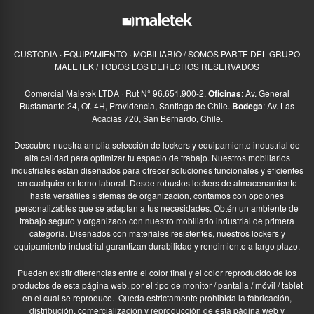
CUSTODIA · EQUIPAMIENTO · MOBILIARIO / SOMOS PARTE DEL GRUPO
MALETEK / TODOS LOS DERECHOS RESERVADOS
Comercial Maletek LTDA · Rut N° 96.651.900-2,
Oficinas
: Av. General
Bustamante 24, Of. 4H, Providencia, Santiago de Chile.
Bodega
: Av. Las
Acacias 720, San Bernardo, Chile.
Descubre nuestra amplia selección de lockers y equipamiento industrial de
alta calidad para optimizar tu espacio de trabajo. Nuestros mobiliarios
industriales están diseñados para ofrecer soluciones funcionales y eficientes
en cualquier entorno laboral. Desde robustos lockers de almacenamiento
hasta versátiles sistemas de organización, contamos con opciones
personalizables que se adaptan a tus necesidades. Obtén un ambiente de
trabajo seguro y organizado con nuestro mobiliario industrial de primera
categoría. Diseñados con materiales resistentes, nuestros lockers y
equipamiento industrial garantizan durabilidad y rendimiento a largo plazo.
Pueden existir diferencias entre el color final y el color reproducido de los
productos de esta página web, por el tipo de monitor / pantalla / móvil / tablet
en el cual se reproduce.
Queda estrictamente prohibida la fabricación,
distribución, comercialización y reproducción de esta página web y