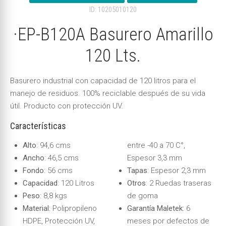
ID: 10205010120
·EP-B120A Basurero Amarillo
120 Lts.
Basurero industrial con capacidad de 120 litros para el
manejo de residuos. 100% reciclable después de su vida
útil. Producto con protección UV.
Características
Alto
: 94,6 cms
entre -40 a 70 C°,
Ancho
: 46,5 cms
Espesor 3,3 mm
Fondo
: 56 cms
Tapas
: Espesor 2,3 mm
Capacidad
: 120 Litros
Otros
: 2 Ruedas traseras
Peso
: 8,8 kgs
de goma
Material
: Polipropileno
Garantía Maletek
: 6
HDPE, Protección UV,
meses por defectos de