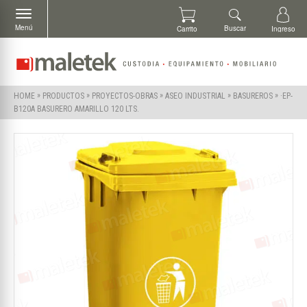
Menú
Buscar
Carrito
Ingreso
»
»
»
»
»
·EP-
HOME
PRODUCTOS
PROYECTOS-OBRAS
ASEO INDUSTRIAL
BASUREROS
B120A BASURERO AMARILLO 120 LTS.