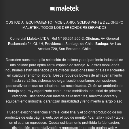
CUSTODIA · EQUIPAMIENTO · MOBILIARIO / SOMOS PARTE DEL GRUPO
MALETEK / TODOS LOS DERECHOS RESERVADOS
Comercial Maletek LTDA · Rut N° 96.651.900-2,
Oficinas
: Av. General
Bustamante 24, Of. 4H, Providencia, Santiago de Chile.
Bodega
: Av. Las
Acacias 720, San Bernardo, Chile.
Descubre nuestra amplia selección de lockers y equipamiento industrial de
alta calidad para optimizar tu espacio de trabajo. Nuestros mobiliarios
industriales están diseñados para ofrecer soluciones funcionales y eficientes
en cualquier entorno laboral. Desde robustos lockers de almacenamiento
hasta versátiles sistemas de organización, contamos con opciones
personalizables que se adaptan a tus necesidades. Obtén un ambiente de
trabajo seguro y organizado con nuestro mobiliario industrial de primera
categoría. Diseñados con materiales resistentes, nuestros lockers y
equipamiento industrial garantizan durabilidad y rendimiento a largo plazo.
Pueden existir diferencias entre el color final y el color reproducido de los
productos de esta página web, por el tipo de monitor / pantalla / móvil / tablet
en el cual se reproduce.
Queda estrictamente prohibida la fabricación,
distribución, comercialización y reproducción de esta página web y