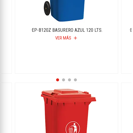
·EP-B120Z BASURERO AZUL 120 LTS.
·
VER MÁS
add