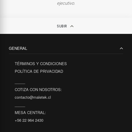
ejecutivo.
keyboard_arrow_up
SUBIR
GENERAL
TÉRMINOS Y CONDICIONES
POLÍTICA DE PRIVACIDAD
_____
COTIZA CON NOSOTROS:
contacto@maletek.cl
_____
MESA CENTRAL:
+56 22 964 2430
_____