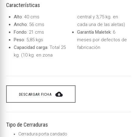
Características
Alto
: 40 cms
central y 3,75 kg. en
Ancho
: 56 cms
cada una de las aletas)
Fondo
: 21 cms
Garantía Maletek
: 6
Peso
: 5,85 kgs
meses por defectos de
Capacidad carga
: Total 25
fabricación
kg. (10 kg. en zona
cloud_download
DESCARGAR FICHA
Tipo de Cerraduras
Cerradura porta candado