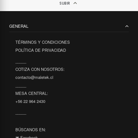
keyboard_arrow_up
SUBIR
GENERAL
TÉRMINOS Y CONDICIONES
POLÍTICA DE PRIVACIDAD
_____
COTIZA CON NOSOTROS:
contacto@maletek.cl
_____
MESA CENTRAL:
+56 22 964 2430
_____
BÚSCANOS EN:
▣ Facebook