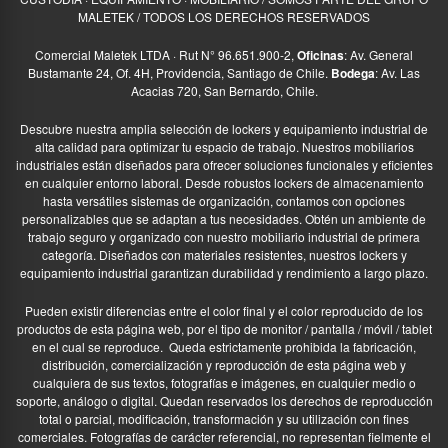
MALETEK / TODOS LOS DERECHOS RESERVADOS
Comercial Maletek LTDA · Rut N° 96.651.900-2,
Oficinas
: Av. General
Bustamante 24, Of. 4H, Providencia, Santiago de Chile.
Bodega
: Av. Las
Acacias 720, San Bernardo, Chile.
Descubre nuestra amplia selección de lockers y equipamiento industrial de
alta calidad para optimizar tu espacio de trabajo. Nuestros mobiliarios
industriales están diseñados para ofrecer soluciones funcionales y eficientes
en cualquier entorno laboral. Desde robustos lockers de almacenamiento
hasta versátiles sistemas de organización, contamos con opciones
personalizables que se adaptan a tus necesidades. Obtén un ambiente de
trabajo seguro y organizado con nuestro mobiliario industrial de primera
categoría. Diseñados con materiales resistentes, nuestros lockers y
equipamiento industrial garantizan durabilidad y rendimiento a largo plazo.
Pueden existir diferencias entre el color final y el color reproducido de los
productos de esta página web, por el tipo de monitor / pantalla / móvil / tablet
en el cual se reproduce.
Queda estrictamente prohibida la fabricación,
distribución, comercialización y reproducción de esta página web y
cualquiera de sus textos, fotografías e imágenes, en cualquier medio o
soporte, análogo o digital. Quedan reservados los derechos de reproducción
total o parcial, modificación, transformación y su utilización con fines
comerciales. Fotografías de carácter referencial, no representan fielmente el