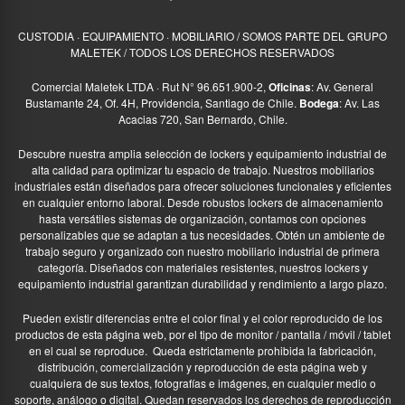
CUSTODIA · EQUIPAMIENTO · MOBILIARIO / SOMOS PARTE DEL GRUPO
MALETEK / TODOS LOS DERECHOS RESERVADOS
Comercial Maletek LTDA · Rut N° 96.651.900-2,
Oficinas
: Av. General
Bustamante 24, Of. 4H, Providencia, Santiago de Chile.
Bodega
: Av. Las
Acacias 720, San Bernardo, Chile.
Descubre nuestra amplia selección de lockers y equipamiento industrial de
alta calidad para optimizar tu espacio de trabajo. Nuestros mobiliarios
industriales están diseñados para ofrecer soluciones funcionales y eficientes
en cualquier entorno laboral. Desde robustos lockers de almacenamiento
hasta versátiles sistemas de organización, contamos con opciones
personalizables que se adaptan a tus necesidades. Obtén un ambiente de
trabajo seguro y organizado con nuestro mobiliario industrial de primera
categoría. Diseñados con materiales resistentes, nuestros lockers y
equipamiento industrial garantizan durabilidad y rendimiento a largo plazo.
Pueden existir diferencias entre el color final y el color reproducido de los
productos de esta página web, por el tipo de monitor / pantalla / móvil / tablet
en el cual se reproduce.
Queda estrictamente prohibida la fabricación,
distribución, comercialización y reproducción de esta página web y
cualquiera de sus textos, fotografías e imágenes, en cualquier medio o
soporte, análogo o digital. Quedan reservados los derechos de reproducción