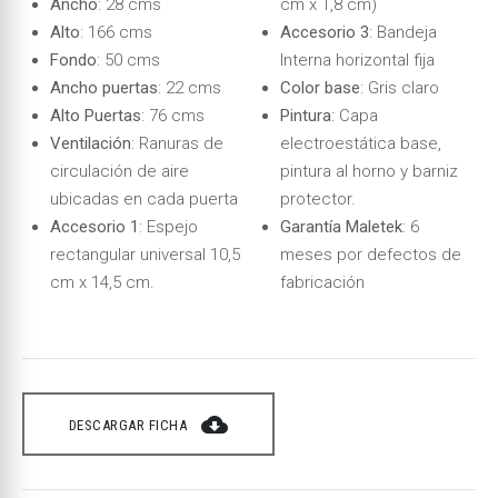
Ancho
: 28 cms
cm x 1,8 cm)
Alto
: 166 cms
Accesorio 3
: Bandeja
Fondo
: 50 cms
Interna horizontal fija
Ancho puertas
: 22 cms
Color base
: Gris claro
Alto Puertas
: 76 cms
Pintura
: Capa
Ventilación
: Ranuras de
electroestática base,
circulación de aire
pintura al horno y barniz
ubicadas en cada puerta
protector.
Accesorio 1
: Espejo
Garantía Maletek
: 6
rectangular universal 10,5
meses por defectos de
cm x 14,5 cm.
fabricación
cloud_download
DESCARGAR FICHA