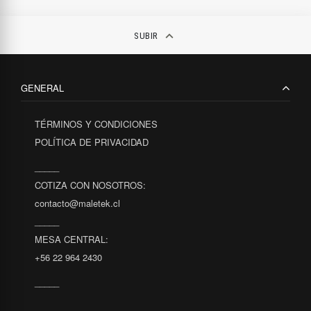
keyboard_arrow_up
SUBIR
GENERAL
TÉRMINOS Y CONDICIONES
POLÍTICA DE PRIVACIDAD
_____
COTIZA CON NOSOTROS:
contacto@maletek.cl
_____
MESA CENTRAL:
+56 22 964 2430
_____