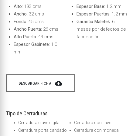
Alto
: 193 cms
Espesor Base
: 1.2 mm
Ancho
: 32 cms
Espesor Puertas
: 1.2 mm
Fondo
: 45 cms
Garantía Maletek
: 6
Ancho Puerta
: 26 cms
meses por defectos de
Alto Puerta
: 44 cms
fabricación
Espesor Gabinete
: 1.0
mm
cloud_download
DESCARGAR FICHA
Tipo de Cerraduras
Cerradura clave digital
Cerradura con llave
Cerradura porta candado
Cerradura con moneda