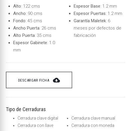
Alto
: 122 cms
Espesor Base
: 1.2 mm
Ancho
: 90 cms
Espesor Puertas
: 1.2 mm
Fondo
: 45 cms
Garantía Maletek
: 6
Ancho Puerta
: 26 cms
meses por defectos de
Alto Puerta
: 35 cms
fabricación
Espesor Gabinete
: 1.0
mm
cloud_download
DESCARGAR FICHA
Tipo de Cerraduras
Cerradura clave digital
Cerradura clave manual
Cerradura con llave
Cerradura con moneda