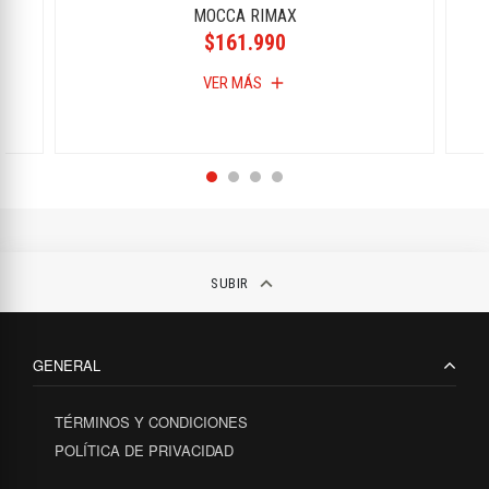
MOCCA RIMAX
$161.990
VER MÁS
add
keyboard_arrow_up
SUBIR
GENERAL
TÉRMINOS Y CONDICIONES
POLÍTICA DE PRIVACIDAD