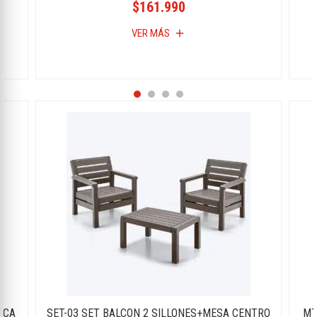
$161.990
VER MÁS
add
CCA
SET-03 SET BALCON 2 SILLONES+MESA CENTRO
MT