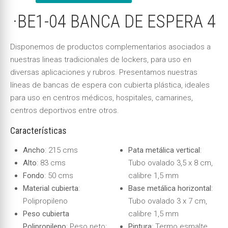
·BE1-04 BANCA DE ESPERA 4
Disponemos de productos complementarios asociados a
nuestras lineas tradicionales de lockers, para uso en
diversas aplicaciones y rubros. Presentamos nuestras
líneas de bancas de espera con cubierta plástica, ideales
para uso en centros médicos, hospitales, camarines,
centros deportivos entre otros.
Características
Ancho
: 215 cms
Pata metálica vertical
:
Alto
: 83 cms
Tubo ovalado 3,5 x 8 cm,
Fondo
: 50 cms
calibre 1,5 mm
Material cubierta
:
Base metálica horizontal
:
Polipropileno
Tubo ovalado 3 x 7 cm,
Peso cubierta
calibre 1,5 mm
Polipropileno
: Peso neto:
Pintura
: Termo esmalte,