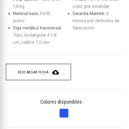
1,8 kg
color gris estándar
Material base
: Perfil
Garantía Maletek
: 6
acero
meses por defectos de
Viga metálica transversal
:
fabricación
Tubo rectangular 4 x 8
cm, calibre 1,5 mm
cloud_download
DESCARGAR FICHA
Colores disponibles: