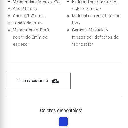
Materialidad
: Acero y PVC
Pintura
: Termo esmalte,
Alto
: 45 cms.
color cromado
Ancho
: 150 cms.
Material cubierta
: Plástico
Fondo
: 46 cms.
PVC
Material base
: Perfil
Garantía Maletek
: 6
acero de 2mm de
meses por defectos de
espesor
fabricación
cloud_download
DESCARGAR FICHA
Colores disponibles: