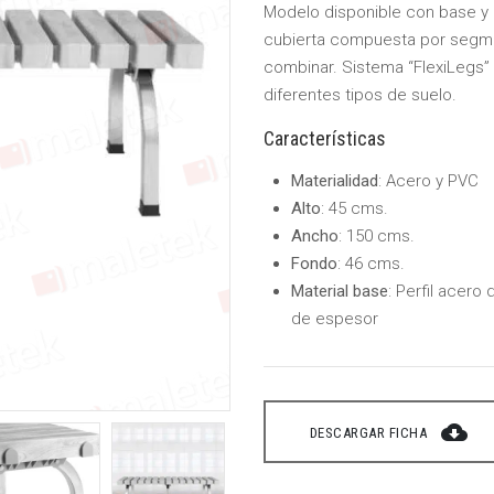
Modelo disponible con base y 
cubierta compuesta por segme
combinar. Sistema “FlexiLegs” 
diferentes tipos de suelo.
Características
Materialidad
: Acero y PVC
Alto
: 45 cms.
Ancho
: 150 cms.
Fondo
: 46 cms.
Material base
: Perfil acer
de espesor
cloud_download
DESCARGAR FICHA