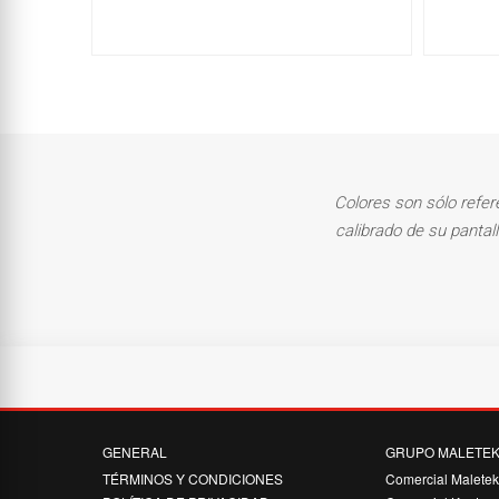
Colores son sólo refer
calibrado de su pantal
GENERAL
GRUPO MALETE
TÉRMINOS Y CONDICIONES
Comercial Malete