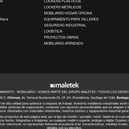
ah
LOCKERS PLÁSTICOS
LOCKERS METÁLICOS
MOBILIARIO HOGAR OFICINA
iliana
EQUIPAMIENTO PARA TALLERES
SEGURIDAD INDUSTRIAL
LOGÍSTICA
PROYECTOS-OBRAS
MOBILIARIO ARRIENDO
PAMIENTO · MOBILIARIO / SOMOS PARTE DEL GRUPO MALETEK / TODOS LOS DER
00-2,
: Av. General Bustamante 24, Of. 4H, Providencia, Santiago de Chile.
Oficinas
Bodega
de alta calidad para optimizar tu espacio de trabajo. Nuestros mobiliarios industriales están
átiles sistemas de organización, contamos con opciones personalizables que se adaptan a 
goría. Diseñados con materiales resistentes, nuestros lockers y equipamiento industrial garan
 los productos de esta página web, por el tipo de monitor / pantalla / móvil / tablet en el cual 
us textos, fotografías e imágenes, en cualquier medio o soporte, análogo o digital. Quedan r
cter referencial, no representan fielmente el producto final. Características, medidas finale
detalles con su ejecutivo.