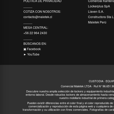
POLÍTICA DE PRIVACIDAD
Comercial Kanten
_____
Lockerplus SpA
COTIZA CON NOSOTROS:
Liaven S.A.
contacto@maletek.cl
Constructora Sta L
_____
Maletek Perú
MESA CENTRAL:
+56 22 964 2430
_____
BÚSCANOS EN:
▣ Facebook
► YouTube
CUSTODIA · EQUI
Comercial Maletek LTDA · Rut N° 96.651.9
Descubre nuestra amplia selección de lockers y equipamiento industrial 
entorno laboral. Desde robustos lockers de almacenamiento hasta vers
nuestro mobiliario industrial de primera cate
Pueden existir diferencias entre el color final y el color reproducido de
comercialización y reproducción de esta página web y cualquiera de s
transformación y su utilización con fines comerciales. Fotografías de cará