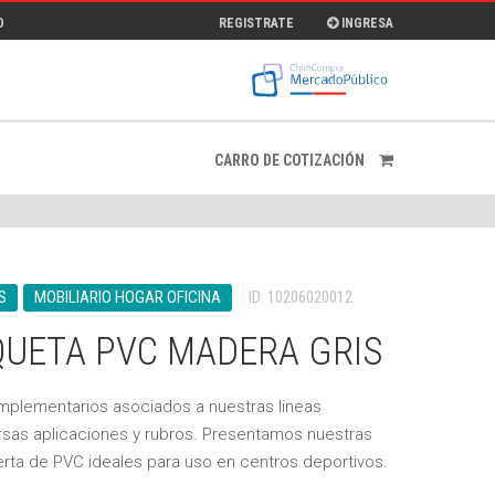
O
REGISTRATE
INGRESA
CARRO DE COTIZACIÓN
S
MOBILIARIO HOGAR OFICINA
ID: 10206020012
UETA PVC MADERA GRIS
plementarios asociados a nuestras lineas
ersas aplicaciones y rubros. Presentamos nuestras
rta de PVC ideales para uso en centros deportivos.