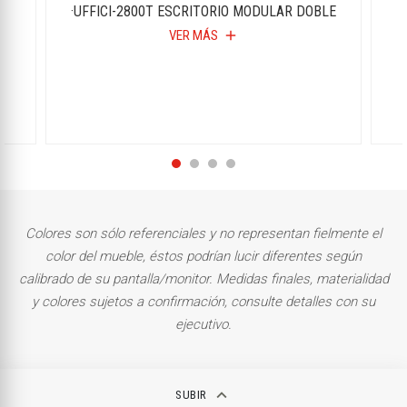
·UFFICI-2800T ESCRITORIO MODULAR DOBLE
VER MÁS
add
Colores son sólo referenciales y no representan fielmente el
color del mueble, éstos podrían lucir diferentes según
calibrado de su pantalla/monitor. Medidas finales, materialidad
y colores sujetos a confirmación, consulte detalles con su
ejecutivo.
keyboard_arrow_up
SUBIR