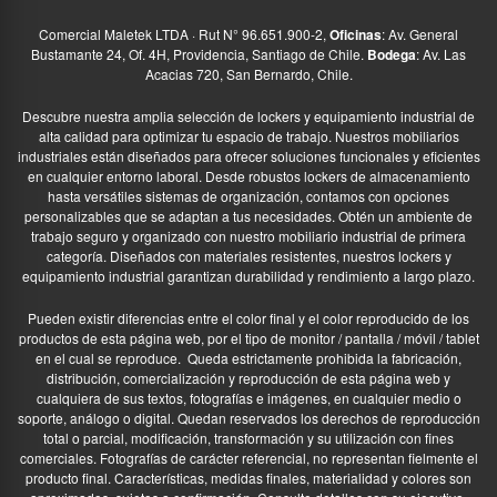
Comercial Maletek LTDA · Rut N° 96.651.900-2,
Oficinas
: Av. General
Bustamante 24, Of. 4H, Providencia, Santiago de Chile.
Bodega
: Av. Las
Acacias 720, San Bernardo, Chile.
Descubre nuestra amplia selección de lockers y equipamiento industrial de
alta calidad para optimizar tu espacio de trabajo. Nuestros mobiliarios
industriales están diseñados para ofrecer soluciones funcionales y eficientes
en cualquier entorno laboral. Desde robustos lockers de almacenamiento
hasta versátiles sistemas de organización, contamos con opciones
personalizables que se adaptan a tus necesidades. Obtén un ambiente de
trabajo seguro y organizado con nuestro mobiliario industrial de primera
categoría. Diseñados con materiales resistentes, nuestros lockers y
equipamiento industrial garantizan durabilidad y rendimiento a largo plazo.
Pueden existir diferencias entre el color final y el color reproducido de los
productos de esta página web, por el tipo de monitor / pantalla / móvil / tablet
en el cual se reproduce.
Queda estrictamente prohibida la fabricación,
distribución, comercialización y reproducción de esta página web y
cualquiera de sus textos, fotografías e imágenes, en cualquier medio o
soporte, análogo o digital. Quedan reservados los derechos de reproducción
total o parcial, modificación, transformación y su utilización con fines
comerciales. Fotografías de carácter referencial, no representan fielmente el
producto final. Características, medidas finales, materialidad y colores son