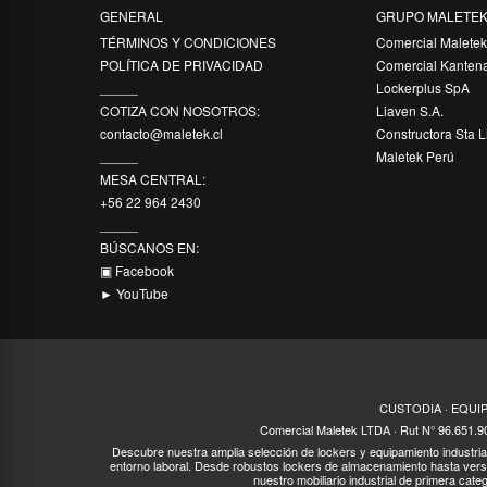
GENERAL
GRUPO MALETE
TÉRMINOS Y CONDICIONES
Comercial Malete
POLÍTICA DE PRIVACIDAD
Comercial Kanten
_____
Lockerplus SpA
COTIZA CON NOSOTROS:
Liaven S.A.
contacto@maletek.cl
Constructora Sta L
_____
Maletek Perú
MESA CENTRAL:
+56 22 964 2430
_____
BÚSCANOS EN:
▣ Facebook
► YouTube
CUSTODIA · EQUI
Comercial Maletek LTDA · Rut N° 96.651.9
Descubre nuestra amplia selección de lockers y equipamiento industrial 
entorno laboral. Desde robustos lockers de almacenamiento hasta vers
nuestro mobiliario industrial de primera cate