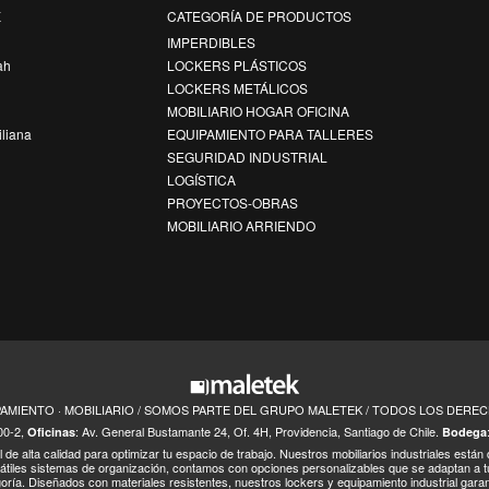
K
CATEGORÍA DE PRODUCTOS
k
IMPERDIBLES
ah
LOCKERS PLÁSTICOS
LOCKERS METÁLICOS
MOBILIARIO HOGAR OFICINA
iliana
EQUIPAMIENTO PARA TALLERES
SEGURIDAD INDUSTRIAL
LOGÍSTICA
PROYECTOS-OBRAS
MOBILIARIO ARRIENDO
PAMIENTO · MOBILIARIO / SOMOS PARTE DEL GRUPO MALETEK / TODOS LOS DER
00-2,
: Av. General Bustamante 24, Of. 4H, Providencia, Santiago de Chile.
Oficinas
Bodega
de alta calidad para optimizar tu espacio de trabajo. Nuestros mobiliarios industriales están
átiles sistemas de organización, contamos con opciones personalizables que se adaptan a 
goría. Diseñados con materiales resistentes, nuestros lockers y equipamiento industrial garan