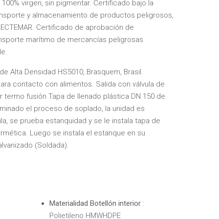
100% virgen, sin pigmentar. Certificado bajo la
ansporte y almacenamiento de productos peligrosos,
IRECTEMAR. Certificado de aprobación de
nsporte marítimo de mercancías peligrosas
le.
no de Alta Densidad HS5010, Brasquem, Brasil.
ara contacto con alimentos. Salida con válvula de
r termo fusión Tapa de llenado plástica DN 150 de
rminado el proceso de soplado, la unidad es
ula, se prueba estanquidad y se le instala tapa de
rmética. Luego se instala el estanque en su
alvanizado (Soldada).
Materialidad Botellón interior
:
Polietileno HMWHDPE