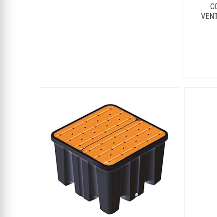
·C
VENT