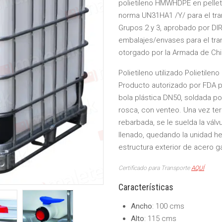
polietileno HMWHDPE en pellet 
norma UN31HA1 /Y/ para el tr
Grupos 2 y 3, aprobado por D
embalajes/envases para el tra
otorgado por la Armada de Chi
Polietileno utilizado Polietile
Producto autorizado por FDA p
bola plástica DN50, soldada po
rosca, con venteo. Una vez te
rebarbada, se le suelda la válv
llenado, quedando la unidad he
estructura exterior de acero g
Certificado para Transporte
AQUÍ
Características
Ancho
: 100 cms
Alto
: 115 cms