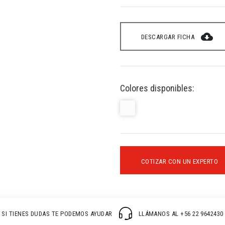
cloud_download
DESCARGAR FICHA
Colores disponibles:
COTIZAR CON UN EXPERTO
SI TIENES DUDAS TE PODEMOS AYUDAR
LLÁMANOS AL +56 22 9642430