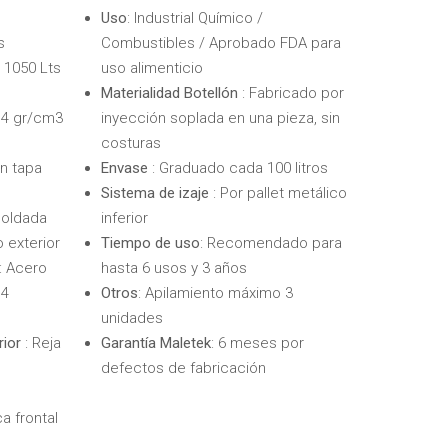
Uso
: Industrial Químico /
s
Combustibles / Aprobado FDA para
: 1050 Lts
uso alimenticio
Materialidad Botellón
: Fabricado por
 1,4 gr/cm3
inyección soplada en una pieza, sin
costuras
n tapa
Envase
: Graduado cada 100 litros
Sistema de izaje
: Por pallet metálico
Soldada
inferior
o exterior
Tiempo de uso
: Recomendado para
: Acero
hasta 6 usos y 3 años
 4
Otros
: Apilamiento máximo 3
unidades
rior
: Reja
Garantía Maletek
: 6 meses por
defectos de fabricación
ca frontal