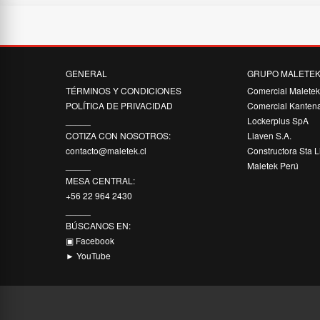
GENERAL
GRUPO MALETE
TÉRMINOS Y CONDICIONES
Comercial Malete
POLÍTICA DE PRIVACIDAD
Comercial Kanten
_____
Lockerplus SpA
COTIZA CON NOSOTROS:
Liaven S.A.
contacto@maletek.cl
Constructora Sta L
_____
Maletek Perú
MESA CENTRAL:
+56 22 964 2430
_____
BÚSCANOS EN:
▣ Facebook
► YouTube