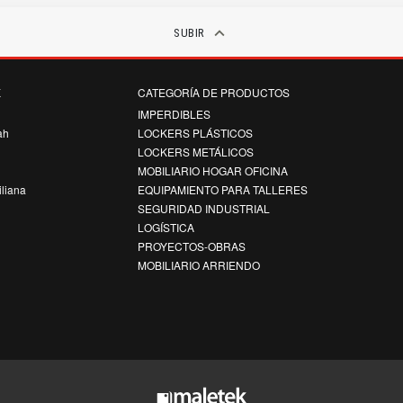
keyboard_arrow_up
SUBIR
K
CATEGORÍA DE PRODUCTOS
k
IMPERDIBLES
ah
LOCKERS PLÁSTICOS
LOCKERS METÁLICOS
MOBILIARIO HOGAR OFICINA
iliana
EQUIPAMIENTO PARA TALLERES
SEGURIDAD INDUSTRIAL
LOGÍSTICA
PROYECTOS-OBRAS
MOBILIARIO ARRIENDO