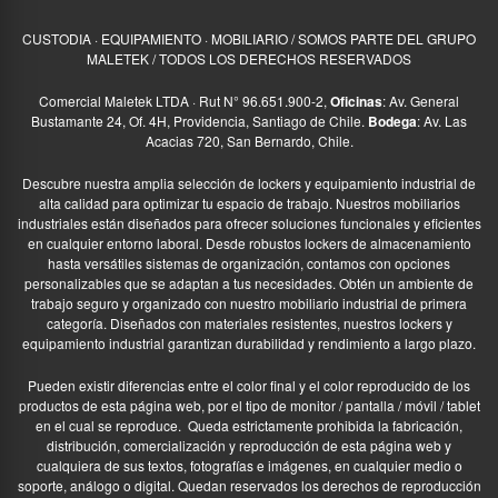
CUSTODIA · EQUIPAMIENTO · MOBILIARIO / SOMOS PARTE DEL GRUPO
MALETEK / TODOS LOS DERECHOS RESERVADOS
Comercial Maletek LTDA · Rut N° 96.651.900-2,
Oficinas
: Av. General
Bustamante 24, Of. 4H, Providencia, Santiago de Chile.
Bodega
: Av. Las
Acacias 720, San Bernardo, Chile.
Descubre nuestra amplia selección de lockers y equipamiento industrial de
alta calidad para optimizar tu espacio de trabajo. Nuestros mobiliarios
industriales están diseñados para ofrecer soluciones funcionales y eficientes
en cualquier entorno laboral. Desde robustos lockers de almacenamiento
hasta versátiles sistemas de organización, contamos con opciones
personalizables que se adaptan a tus necesidades. Obtén un ambiente de
trabajo seguro y organizado con nuestro mobiliario industrial de primera
categoría. Diseñados con materiales resistentes, nuestros lockers y
equipamiento industrial garantizan durabilidad y rendimiento a largo plazo.
Pueden existir diferencias entre el color final y el color reproducido de los
productos de esta página web, por el tipo de monitor / pantalla / móvil / tablet
en el cual se reproduce.
Queda estrictamente prohibida la fabricación,
distribución, comercialización y reproducción de esta página web y
cualquiera de sus textos, fotografías e imágenes, en cualquier medio o
soporte, análogo o digital. Quedan reservados los derechos de reproducción