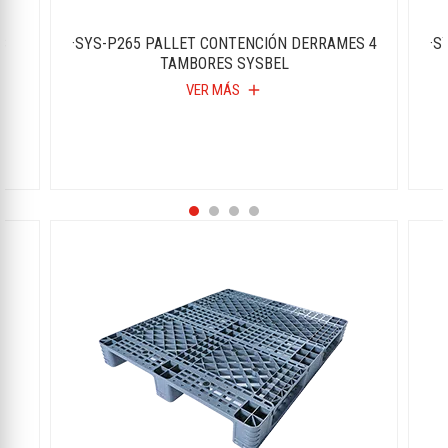
S
·SYS-P265 PALLET CONTENCIÓN DERRAMES 4
·S
TAMBORES SYSBEL
VER MÁS
add