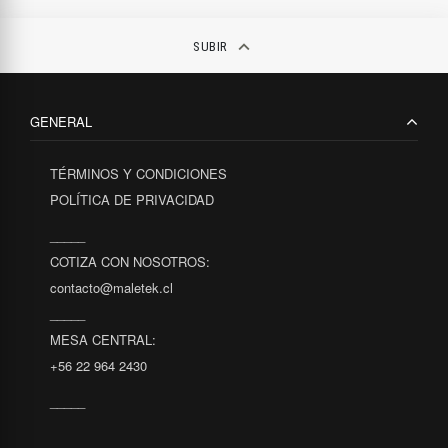
keyboard_arrow_up
SUBIR
GENERAL
TÉRMINOS Y CONDICIONES
POLÍTICA DE PRIVACIDAD
_____
COTIZA CON NOSOTROS:
contacto@maletek.cl
_____
MESA CENTRAL:
+56 22 964 2430
_____