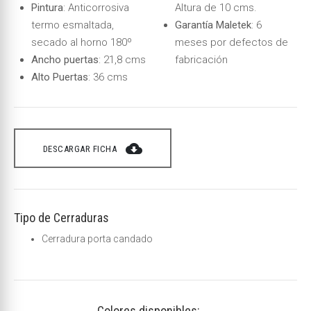
Pintura
: Anticorrosiva
Altura de 10 cms.
termo esmaltada,
Garantía Maletek
: 6
secado al horno 180º
meses por defectos de
Ancho puertas
: 21,8 cms
fabricación
Alto Puertas
: 36 cms
cloud_download
DESCARGAR FICHA
Tipo de Cerraduras
Cerradura porta candado
Colores disponibles: