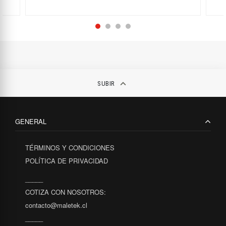
keyboard_arrow_up
SUBIR
GENERAL
TÉRMINOS Y CONDICIONES
POLÍTICA DE PRIVACIDAD
_____
COTIZA CON NOSOTROS:
contacto@maletek.cl
_____