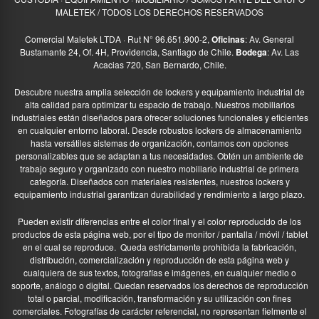
MALETEK / TODOS LOS DERECHOS RESERVADOS
Comercial Maletek LTDA · Rut N° 96.651.900-2,
Oficinas
: Av. General
Bustamante 24, Of. 4H, Providencia, Santiago de Chile.
Bodega
: Av. Las
Acacias 720, San Bernardo, Chile.
Descubre nuestra amplia selección de lockers y equipamiento industrial de
alta calidad para optimizar tu espacio de trabajo. Nuestros mobiliarios
industriales están diseñados para ofrecer soluciones funcionales y eficientes
en cualquier entorno laboral. Desde robustos lockers de almacenamiento
hasta versátiles sistemas de organización, contamos con opciones
personalizables que se adaptan a tus necesidades. Obtén un ambiente de
trabajo seguro y organizado con nuestro mobiliario industrial de primera
categoría. Diseñados con materiales resistentes, nuestros lockers y
equipamiento industrial garantizan durabilidad y rendimiento a largo plazo.
Pueden existir diferencias entre el color final y el color reproducido de los
productos de esta página web, por el tipo de monitor / pantalla / móvil / tablet
en el cual se reproduce.
Queda estrictamente prohibida la fabricación,
distribución, comercialización y reproducción de esta página web y
cualquiera de sus textos, fotografías e imágenes, en cualquier medio o
soporte, análogo o digital. Quedan reservados los derechos de reproducción
total o parcial, modificación, transformación y su utilización con fines
comerciales. Fotografías de carácter referencial, no representan fielmente el