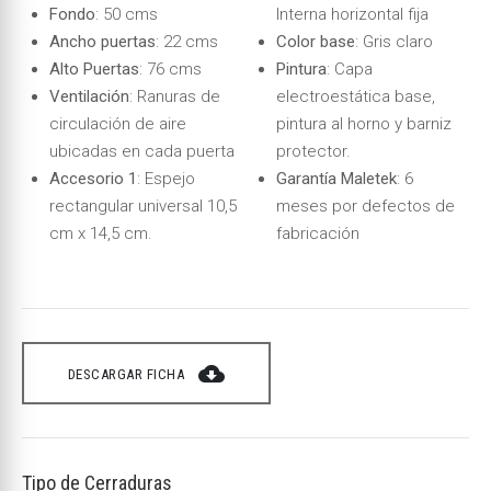
Fondo
: 50 cms
Interna horizontal fija
Ancho puertas
: 22 cms
Color base
: Gris claro
Alto Puertas
: 76 cms
Pintura
: Capa
Ventilación
: Ranuras de
electroestática base,
circulación de aire
pintura al horno y barniz
ubicadas en cada puerta
protector.
Accesorio 1
: Espejo
Garantía Maletek
: 6
rectangular universal 10,5
meses por defectos de
cm x 14,5 cm.
fabricación
cloud_download
DESCARGAR FICHA
Tipo de Cerraduras