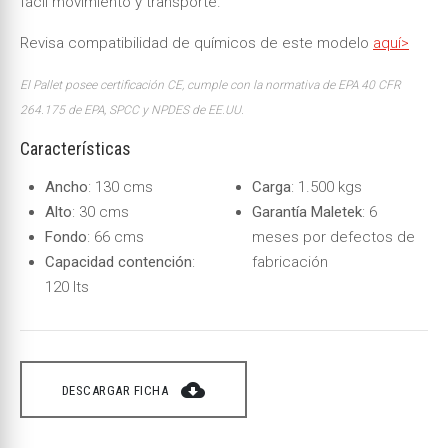
fácil movimiento y transporte.
Revisa compatibilidad de químicos de este modelo
aquí>
El Pallet posee certificación CE, cumple con la normativa de EPA 40 CFR
264.175 de EPA, SPCC y NPDES de EE.UU.
Características
Ancho
: 130 cms
Carga
: 1.500 kgs
Alto
: 30 cms
Garantía Maletek
: 6
Fondo
: 66 cms
meses por defectos de
Capacidad contención
:
fabricación
120 lts
cloud_download
DESCARGAR FICHA