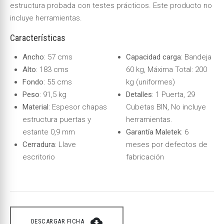
estructura probada con testes prácticos. Este producto no
incluye herramientas.
Características
Ancho
: 57 cms
Capacidad carga
: Bandeja
Alto
: 183 cms
60 kg, Máxima Total: 200
Fondo
: 55 cms
kg (uniformes)
Peso
: 91,5 kg
Detalles
: 1 Puerta, 29
Material
: Espesor chapas
Cubetas BIN, No incluye
estructura puertas y
herramientas.
estante 0,9 mm
Garantía Maletek
: 6
Cerradura
: Llave
meses por defectos de
escritorio
fabricación
cloud_download
DESCARGAR FICHA