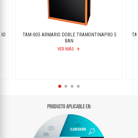
PRO
·TAM-005 ARMARIO DOBLE TRAMONTINAPRO 5
·T
BAN
VER MÁS
add