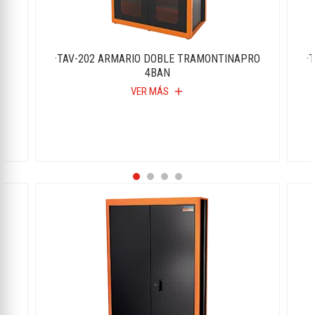
·TAV-202 ARMARIO DOBLE TRAMONTINAPRO
·
4BAN
VER MÁS
add