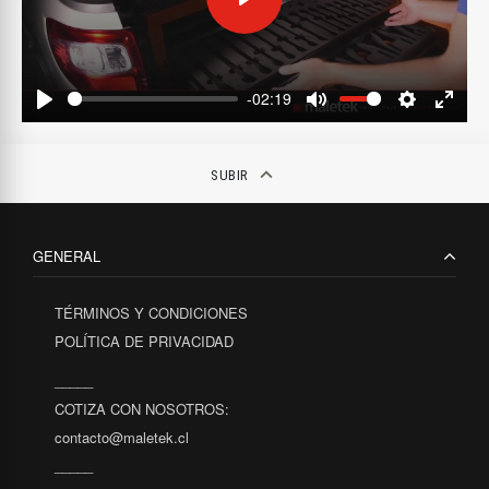
Play
-02:19
Play
Mute
Settings
Enter
fulls
keyboard_arrow_up
SUBIR
GENERAL
TÉRMINOS Y CONDICIONES
POLÍTICA DE PRIVACIDAD
_____
COTIZA CON NOSOTROS:
contacto@maletek.cl
_____