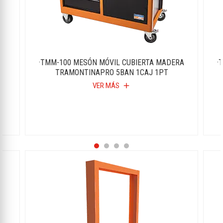
·TMM-100 MESÓN MÓVIL CUBIERTA MADERA
·
TRAMONTINAPRO 5BAN 1CAJ 1PT
VER MÁS
add