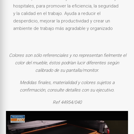
hospitales, para promover la eficiencia, la seguridad
y la calidad en el trabajo. Ayuda a reducir el
desperdicio, mejorar la productividad y crear un
ambiente de trabajo más agradable y organizado
Colores son sólo referenciales y no representan fielmente el
color del mueble, éstos podrían lucir diferentes según
calibrado de su pantalla/monitor.
Medidas finales, materialidad y colores sujetos a
confirmación, consulte detalles con su ejecutivo.
Ref 44954/040