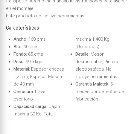
transporte. Acompaña manual de instrucciones para ayudar
en el montaje.
Este producto no incluye herramientas.
Características
Ancho
: 160 cms
máxima 1.400 Kg
Alto
: 90 cms
(Uniformes)
Fondo
: 65 cms
Detalle
: Mesón
Peso
: 99,5 kgs
desmontable, Pintura
Material
: Espesor chapas
electrostática, No
1,2 mm, Espesor Mesón
incluye herramientas
de 40 mm
Garantía Maletek
: 6
Cerradura
: Llave
meses por defectos de
escritorio
fabricación
Capacidad carga
: Cajón
máxima 30 Kg, Total