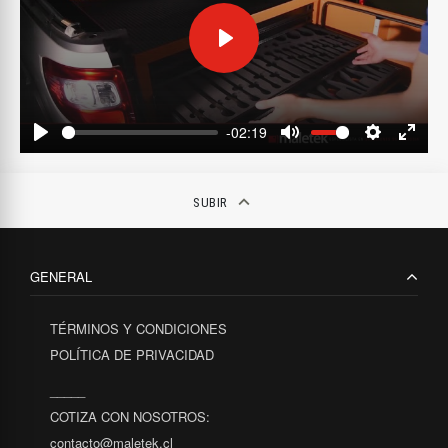
Play
-02:19
Play
Mute
Settings
Enter
fulls
keyboard_arrow_up
SUBIR
GENERAL
TÉRMINOS Y CONDICIONES
POLÍTICA DE PRIVACIDAD
_____
COTIZA CON NOSOTROS:
contacto@maletek.cl