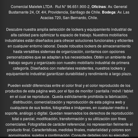
Comercial Maletek LTDA · Rut N° 96.651.900-2,
Oficinas
: Av. General
Bustamante 24, Of. 4H, Providencia, Santiago de Chile.
Bodega
: Av. Las
Acacias 720, San Bernardo, Chile.
Descubre nuestra amplia selección de lockers y equipamiento industrial de
alta calidad para optimizar tu espacio de trabajo. Nuestros mobiliarios
industriales están diseñados para ofrecer soluciones funcionales y eficientes
en cualquier entorno laboral. Desde robustos lockers de almacenamiento
hasta versátiles sistemas de organización, contamos con opciones
personalizables que se adaptan a tus necesidades. Obtén un ambiente de
trabajo seguro y organizado con nuestro mobiliario industrial de primera
categoría. Diseñados con materiales resistentes, nuestros lockers y
equipamiento industrial garantizan durabilidad y rendimiento a largo plazo.
Pueden existir diferencias entre el color final y el color reproducido de los
productos de esta página web, por el tipo de monitor / pantalla / móvil / tablet
en el cual se reproduce.
Queda estrictamente prohibida la fabricación,
distribución, comercialización y reproducción de esta página web y
cualquiera de sus textos, fotografías e imágenes, en cualquier medio o
soporte, análogo o digital. Quedan reservados los derechos de reproducción
total o parcial, modificación, transformación y su utilización con fines
comerciales. Fotografías de carácter referencial, no representan fielmente el
producto final. Características, medidas finales, materialidad y colores son
aproximados, sujetos a confirmación. Consulte detalles con su ejecutivo.