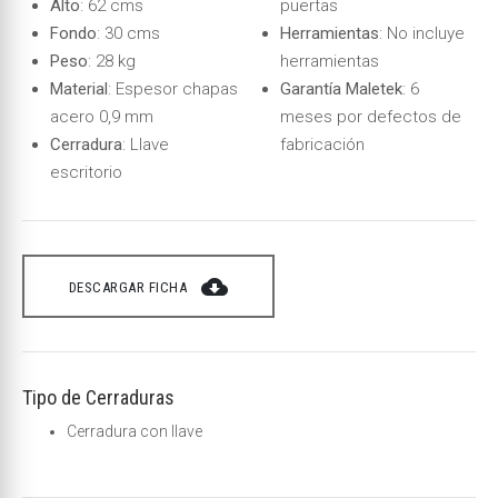
Alto
: 62 cms
puertas
Fondo
: 30 cms
Herramientas
: No incluye
Peso
: 28 kg
herramientas
Material
: Espesor chapas
Garantía Maletek
: 6
acero 0,9 mm
meses por defectos de
Cerradura
: Llave
fabricación
escritorio
cloud_download
DESCARGAR FICHA
Tipo de Cerraduras
Cerradura con llave