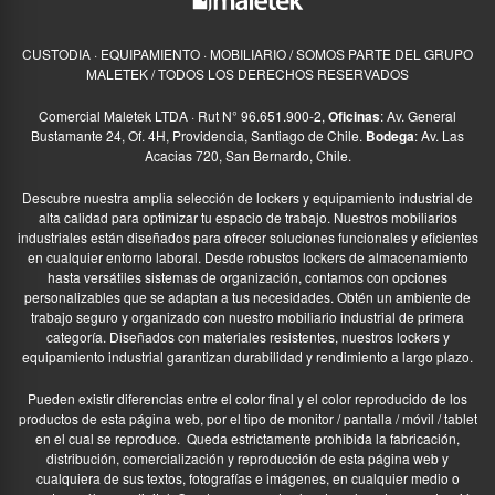
CUSTODIA · EQUIPAMIENTO · MOBILIARIO / SOMOS PARTE DEL GRUPO
MALETEK / TODOS LOS DERECHOS RESERVADOS
Comercial Maletek LTDA · Rut N° 96.651.900-2,
Oficinas
: Av. General
Bustamante 24, Of. 4H, Providencia, Santiago de Chile.
Bodega
: Av. Las
Acacias 720, San Bernardo, Chile.
Descubre nuestra amplia selección de lockers y equipamiento industrial de
alta calidad para optimizar tu espacio de trabajo. Nuestros mobiliarios
industriales están diseñados para ofrecer soluciones funcionales y eficientes
en cualquier entorno laboral. Desde robustos lockers de almacenamiento
hasta versátiles sistemas de organización, contamos con opciones
personalizables que se adaptan a tus necesidades. Obtén un ambiente de
trabajo seguro y organizado con nuestro mobiliario industrial de primera
categoría. Diseñados con materiales resistentes, nuestros lockers y
equipamiento industrial garantizan durabilidad y rendimiento a largo plazo.
Pueden existir diferencias entre el color final y el color reproducido de los
productos de esta página web, por el tipo de monitor / pantalla / móvil / tablet
en el cual se reproduce.
Queda estrictamente prohibida la fabricación,
distribución, comercialización y reproducción de esta página web y
cualquiera de sus textos, fotografías e imágenes, en cualquier medio o