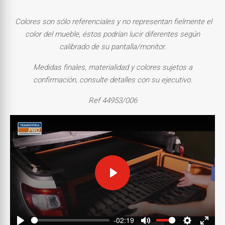
Colores son sólo referenciales y no representan fielmente el
color del mueble, éstos podrían lucir diferentes según
calibrado de su pantalla/monitor.
Medidas finales, materialidad y colores sujetos a
confirmación, consulte detalles con su ejecutivo.
Ref 44953/006
Play
-02:19