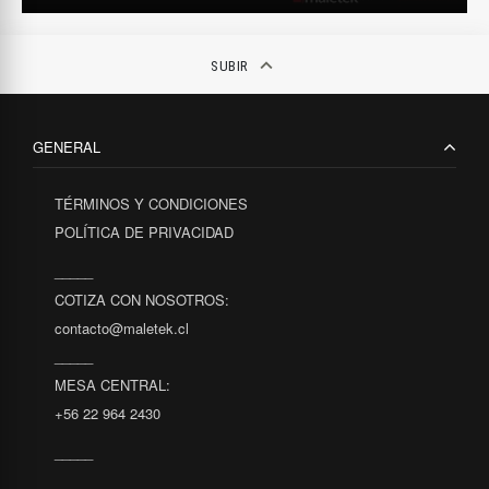
Play
Mute
Settings
Enter
fulls
keyboard_arrow_up
SUBIR
GENERAL
TÉRMINOS Y CONDICIONES
POLÍTICA DE PRIVACIDAD
_____
COTIZA CON NOSOTROS:
contacto@maletek.cl
_____
MESA CENTRAL:
+56 22 964 2430
_____