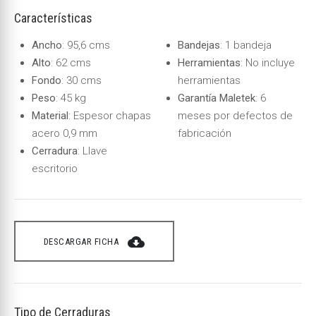
Características
Ancho
: 95,6 cms
Bandejas
: 1 bandeja
Alto
: 62 cms
Herramientas
: No incluye
Fondo
: 30 cms
herramientas
Peso
: 45 kg
Garantía Maletek
: 6
Material
: Espesor chapas
meses por defectos de
acero 0,9 mm
fabricación
Cerradura
: Llave
escritorio
cloud_download
DESCARGAR FICHA
Tipo de Cerraduras