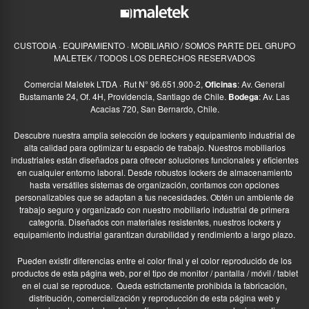
CUSTODIA · EQUIPAMIENTO · MOBILIARIO / SOMOS PARTE DEL GRUPO
MALETEK / TODOS LOS DERECHOS RESERVADOS
Comercial Maletek LTDA · Rut N° 96.651.900-2,
Oficinas
: Av. General
Bustamante 24, Of. 4H, Providencia, Santiago de Chile.
Bodega
: Av. Las
Acacias 720, San Bernardo, Chile.
Descubre nuestra amplia selección de lockers y equipamiento industrial de
alta calidad para optimizar tu espacio de trabajo. Nuestros mobiliarios
industriales están diseñados para ofrecer soluciones funcionales y eficientes
en cualquier entorno laboral. Desde robustos lockers de almacenamiento
hasta versátiles sistemas de organización, contamos con opciones
personalizables que se adaptan a tus necesidades. Obtén un ambiente de
trabajo seguro y organizado con nuestro mobiliario industrial de primera
categoría. Diseñados con materiales resistentes, nuestros lockers y
equipamiento industrial garantizan durabilidad y rendimiento a largo plazo.
Pueden existir diferencias entre el color final y el color reproducido de los
productos de esta página web, por el tipo de monitor / pantalla / móvil / tablet
en el cual se reproduce.
Queda estrictamente prohibida la fabricación,
distribución, comercialización y reproducción de esta página web y