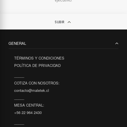
keyboard_arrow_up
SUBIR
GENERAL
TÉRMINOS Y CONDICIONES
POLÍTICA DE PRIVACIDAD
_____
COTIZA CON NOSOTROS:
contacto@maletek.cl
_____
MESA CENTRAL:
+56 22 964 2430
_____