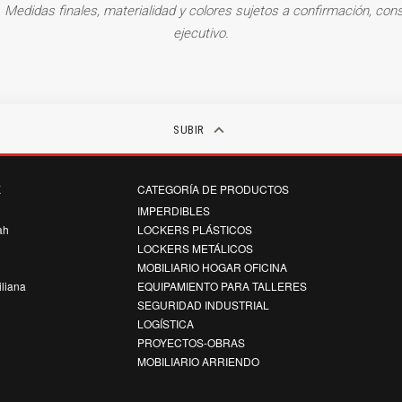
. Medidas finales, materialidad y colores sujetos a confirmación, cons
ejecutivo.
keyboard_arrow_up
SUBIR
K
CATEGORÍA DE PRODUCTOS
k
IMPERDIBLES
ah
LOCKERS PLÁSTICOS
LOCKERS METÁLICOS
MOBILIARIO HOGAR OFICINA
iliana
EQUIPAMIENTO PARA TALLERES
SEGURIDAD INDUSTRIAL
LOGÍSTICA
PROYECTOS-OBRAS
MOBILIARIO ARRIENDO