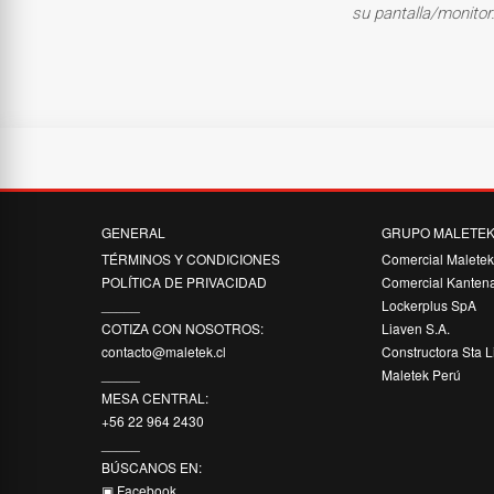
su pantalla/monitor
GENERAL
GRUPO MALETE
TÉRMINOS Y CONDICIONES
Comercial Malete
POLÍTICA DE PRIVACIDAD
Comercial Kanten
_____
Lockerplus SpA
COTIZA CON NOSOTROS:
Liaven S.A.
contacto@maletek.cl
Constructora Sta L
_____
Maletek Perú
MESA CENTRAL:
+56 22 964 2430
_____
BÚSCANOS EN:
▣ Facebook