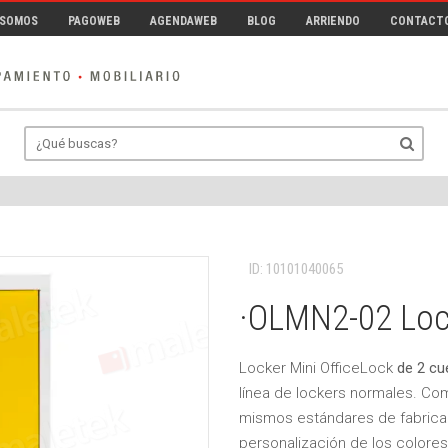
 SOMOS
PAGOWEB
AGENDAWEB
BLOG
ARRIENDO
CONTACT
ID: 10101040065
·OLMN2-02 Lock
Locker Mini OfficeLock
de 2 cu
línea de lockers normales. Co
mismos estándares de fabricaci
personalización de los colores 